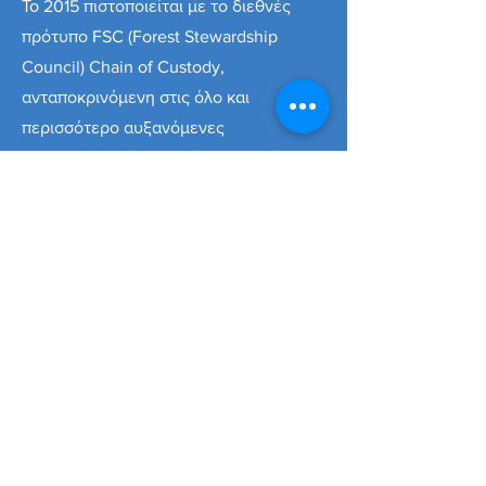
Το 2015 πιστοποιείται με το διεθνές
πρότυπο FSC (Forest Stewardship
Council) Chain of Custody,
ανταποκρινόμενη στις όλο και
περισσότερο αυξανόμενες
περιβαλλοντικές απαιτήσεις, σεβόμενη
δε αμέριστα και κατανοώντας πλήρως
την σπουδαιότητα – αναγκαιότητα της
λογικής χρήσης των δασών και την
αειφορία τους.