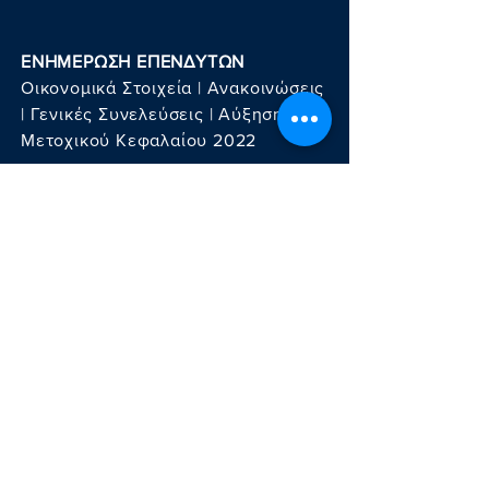
ΕΝΗΜΕΡΩΣΗ ΕΠΕΝΔΥΤΩΝ
Οικονομικά Στοιχεία
|
Ανακοινώσεις
|
Γενικές Συνελεύσεις |
Αύξηση
Μετοχικού Κεφαλαίου 2022
ΕΤΑΙΡΙΚΗ ΔΙΑΚΥΒΕΡΝΗΣΗ
Κώδικας Εταιρικής Διακυβέρνησης
|
Κωδικοποιημένο Καταστατικό
|
Περίληψη Κανονισμού Λειτουργίας
|
Κανονισμός Επιτρόπης Αποδοχών
|
Πολιτική Αποδοχών
|
Κανονισμός
Επιτροπής Υποψηφιοτήτων
|
Κανονισμός Επιτροπής Ελέγχου
|
Πολιτική Καταλληλότητας
|
Κανονισμός Εσωτερικού Ελέγχου
|
Κώδικας Επαγγελματικής Ηθικής &